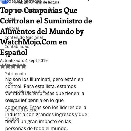
Todas las entradas
16 feb 2016
1 min de lectura
Top 10 Compañías Que
Las mas visitadas y usadas
Controlan el Suministro de
Fiscal
Laboral
Alimentos del Mundo by
Contenido Nacional
WatchMojo.Com en
Contabilidad
Español
IT
Actualizado:
4 sept 2019
Financiero
Obtuvo NaN de 5 estrellas.
Patrimonio
No son los Illuminati, pero están en 
Legal
control. Para esta lista, estamos 
normatividad contable
viendo a las empresas que tienen la 
mayor influencia en lo que 
Novedades CINIF
comemos. Estos son los líderes de la 
Comercio Exterior
industria con grandes ingresos y que 
Gestión
tienen un gran impacto en las 
personas de todo el mundo. 