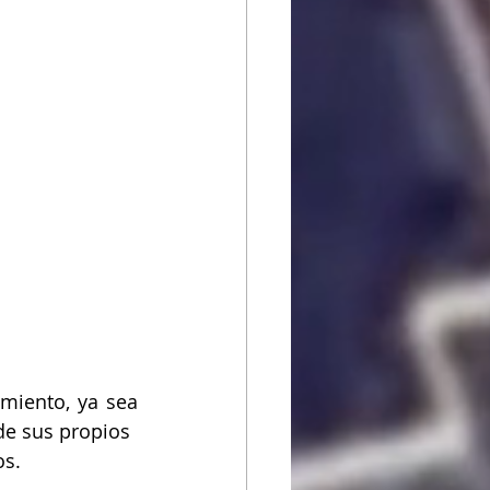
miento, ya sea 
de sus propios
os.