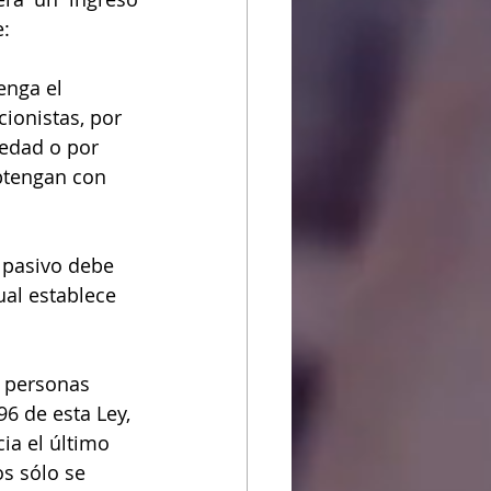
e:
enga el 
ionistas, por 
edad o por 
obtengan con 
 pasivo debe 
cual establece 
 personas 
96 de esta Ley, 
ia el último 
os sólo se 