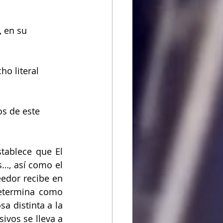
 en su 
ho literal
os de este 
stablece que El 
…, así como el 
edor recibe en 
determina como 
a distinta a la 
vos se lleva a 