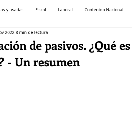
das y usadas
Fiscal
Laboral
Contenido Nacional
ov 2022
8 min de lectura
Legal
normatividad contable
Novedades CINIF
Come
ación de pasivos. ¿Qué es
e? - Un resumen
strellas.