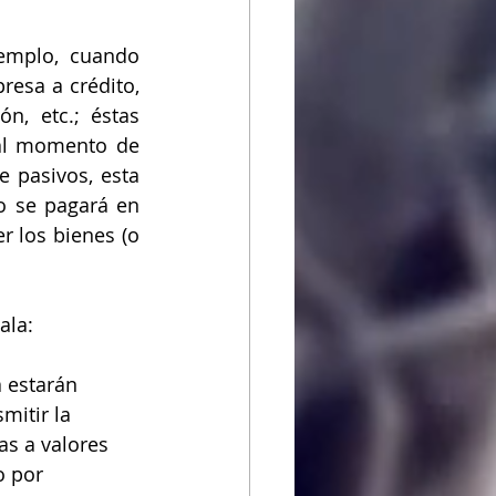
emplo, cuando 
esa a crédito, 
, etc.; éstas 
al momento de 
 pasivos, esta 
o se pagará en 
 los bienes (o 
ala:
a estarán
mitir la
as a valores 
o por