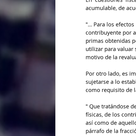
acumulable, de acue
"… Para los efectos
contribuyente por a
primas obtenidas po
utilizar para valua
motivo de la revalua
Por otro lado, es i
sujetarse a lo establ
como requisito de 
" Que tratándose d
físicas, de los cont
así como de aquello
párrafo de la fracci