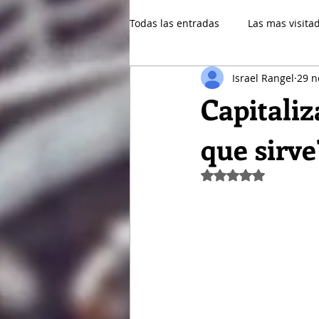
Todas las entradas
Las mas visita
Israel Rangel
29 n
Financiero
Patrimonio
Capitaliz
que sirv
Gestión
Obtuvo NaN de 5 e