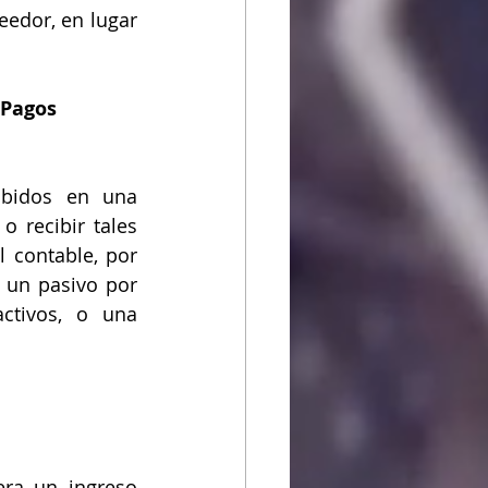
edor, en lugar 
“Pagos 
ibidos en una 
 recibir tales 
 contable, por 
 un pasivo por 
ctivos, o una 
era un ingreso 