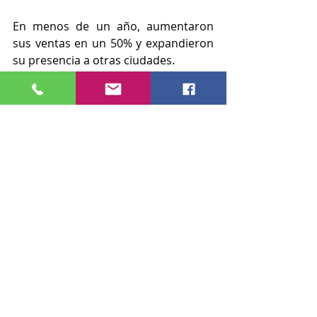
En menos de un año, aumentaron 
sus ventas en un 50% y expandieron 
su presencia a otras ciudades.
Caso 2: Firma de servicios 
legales
Una firma mediana especializada en 
asesoría fiscal y legal buscaba 
mejorar su eficiencia y captar más 
clientes corporativos. La estrategia 
incluyó:
Implementación de un CRM para 
gestionar clientes y 
oportunidades.
Capacitación en ventas 