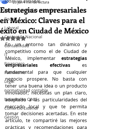
Todas las entradas
23 jun
4 min de lectura
Estrategias empresariales
Las mas visitadas y usadas
en México: Claves para el
Fiscal
Laboral
éxito en Ciudad de México
Contenido Nacional
Obtuvo NaN de 5 estrellas.
En un entorno tan dinámico y 
Contabilidad
competitivo como el de Ciudad de 
IT
México, implementar 
estrategias 
Financiero
empresariales efectivas
 es 
fundamental para que cualquier 
Patrimonio
negocio prospere. No basta con 
Legal
tener una buena idea o un producto 
normatividad contable
innovador; necesitas un plan claro, 
Novedades CINIF
adaptado a las particularidades del 
mercado local y que te permita 
Comercio Exterior
tomar decisiones acertadas. En este 
Gestión
artículo, te compartiré las mejores 
prácticas y recomendaciones para 