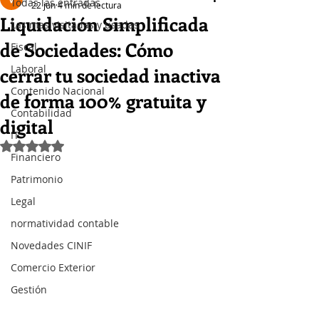
Todas las entradas
22 jun
4 min de lectura
Liquidación Simplificada
Las mas visitadas y usadas
de Sociedades: Cómo
Fiscal
Laboral
cerrar tu sociedad inactiva
Contenido Nacional
de forma 100% gratuita y
Contabilidad
digital
IT
Obtuvo NaN de 5 estrellas.
Financiero
Patrimonio
Legal
normatividad contable
Novedades CINIF
Comercio Exterior
Gestión