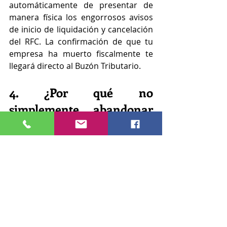
automáticamente de presentar de 
manera física los engorrosos avisos 
de inicio de liquidación y cancelación 
del RFC. La confirmación de que tu 
empresa ha muerto fiscalmente te 
llegará directo al Buzón Tributario.  
4. ¿Por qué no 
simplemente abandonar 
la empresa?
Muchos empresarios se preguntan: 
"Si no tengo operaciones, ¿por qué no 
solo dejo de declarar y ya?"
El abandono comercial jamás 
extingue las responsabilidades 
fiscales ni patronales. Una "empresa 