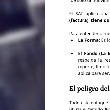
fue solo un movimi
El SAT aplica una
(factura); tiene q
Para entenderlo me
La Forma:
 Es 
El Fondo (La M
respalda la re
reporte, limpi
aplica para ser
El peligro de
Todo este enfoque n
utiliza el temido 
Ar