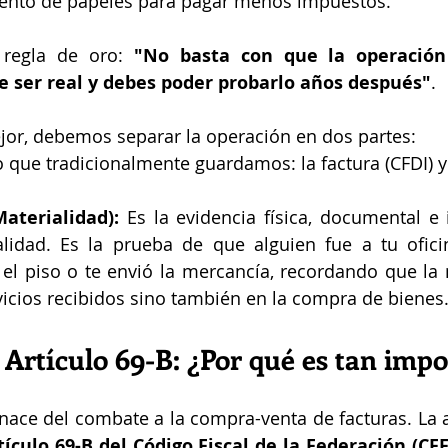
ento de papeles para pagar menos impuestos.
 regla de oro: 
"No basta con que la operación 
ue ser real y debes poder probarlo años después"
.
jor, debemos separar la operación en dos partes:
lo que tradicionalmente guardamos: la factura (CFDI) y
aterialidad):
 Es la evidencia física, documental e i
alidad. Es la prueba de que alguien fue a tu ofici
ó el piso o te envió la mercancía, recordando que la
vicios recibidos sino también en la compra de bienes
l Artículo 69-B: ¿Por qué es tan imp
ace del combate a la compra-venta de facturas. La au
tículo 69-B del Código Fiscal de la Federación (CFF