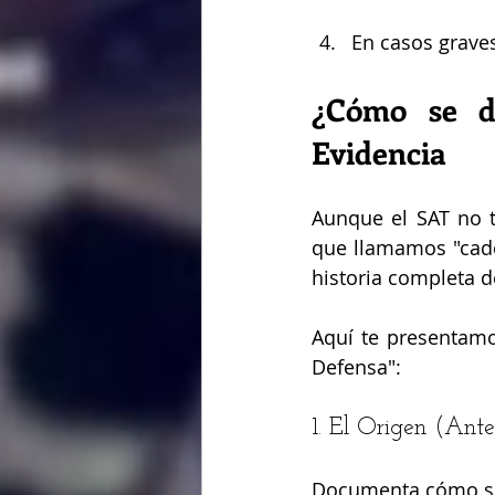
En casos graves
¿Cómo se d
Evidencia
Aunque el SAT no ti
que llamamos "cade
historia completa d
Aquí te presentamo
Defensa":
1. El Origen (Ant
Documenta cómo se 