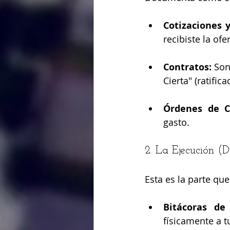
Cotizaciones 
recibiste la of
Contratos:
 Son
Cierta" (ratific
Órdenes de C
gasto.
2. La Ejecución (
Esta es la parte qu
Bitácoras de 
físicamente a t