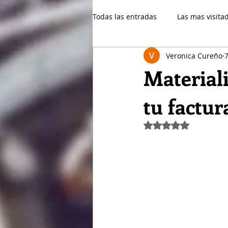
Todas las entradas
Las mas visita
Veronica Cureño
Financiero
Patrimonio
Materiali
tu factur
Gestión
Obtuvo NaN de 5 e