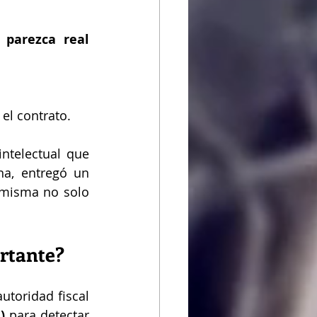
parezca real 
 el contrato.
ntelectual que 
na, entregó un 
 misma no solo 
.
ortante?
toridad fiscal 
)
 para detectar 