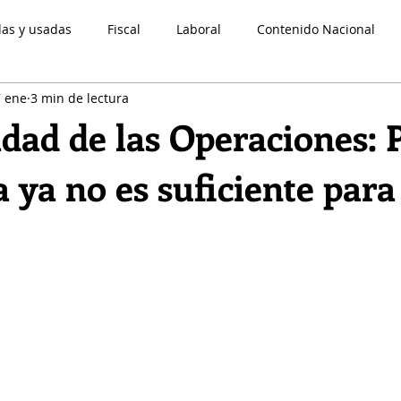
das y usadas
Fiscal
Laboral
Contenido Nacional
7 ene
3 min de lectura
Legal
normatividad contable
Novedades CINIF
Come
dad de las Operaciones: 
a ya no es suficiente para
strellas.