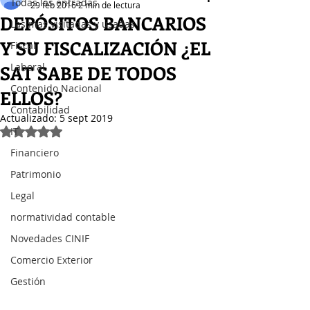
Todas las entradas
29 feb 2016
2 min de lectura
DEPÓSITOS BANCARIOS
Las mas visitadas y usadas
Y SU FISCALIZACIÓN ¿EL
Fiscal
Laboral
SAT SABE DE TODOS
Contenido Nacional
ELLOS?
Contabilidad
Actualizado:
5 sept 2019
IT
Obtuvo NaN de 5 estrellas.
Financiero
Patrimonio
Legal
normatividad contable
Novedades CINIF
Comercio Exterior
Gestión