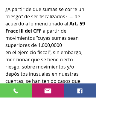
¿A partir de que sumas se corre un 
"riesgo" de ser fiscalizados? .... de 
acuerdo a lo mencionado al 
Art. 59 
Fracc III del CFF
 a partir de 
movimientos "cuyas sumas sean 
superiores de 1,000,0000
en el ejercicio fiscal", sin embargo, 
mencionar que se tiene cierto 
riesgo, sobre movimientos y/o 
depósitos inusuales en nuestras 
cuentas, se han tenido casos que 
han solicitado explicaciones por 
depósitos desde $50,000.
Es de suma importancia tener una 
asesoría profesional en estos casos 
para desvirtuar hechos inusuales o 
inexplicables para la autoridad... en 