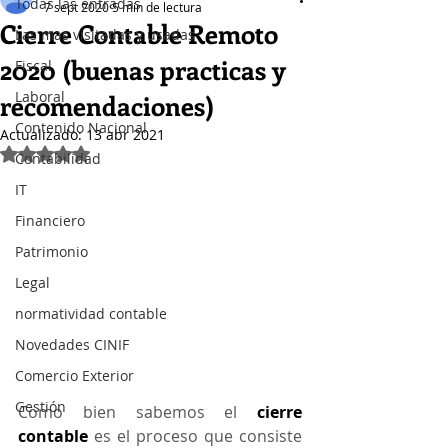
Todas las entradas
7 sept 2020
5 min de lectura
Cierre Contable Remoto
Las mas visitadas y usadas
2020 (buenas practicas y
Fiscal
Laboral
recomendaciones)
Contenido Nacional
Actualizado:
13 abr 2021
Obtuvo NaN de 5 estrellas.
Contabilidad
IT
Financiero
Patrimonio
Legal
normatividad contable
Novedades CINIF
Comercio Exterior
Gestión
Como bien sabemos el 
cierre 
contable
 es el proceso que consiste 