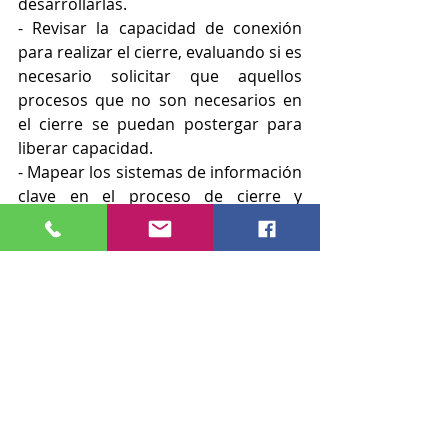
desarrollarlas.
- Revisar la capacidad de conexión 
para realizar el cierre, evaluando si es 
necesario solicitar que aquellos 
procesos que no son necesarios en 
el cierre se puedan postergar para 
liberar capacidad.
- Mapear los sistemas de información 
clave en el proceso de cierre y 
evaluar su nivel de exposición frente 
a riesgos de ciberseguridad.
- Identificar los controles que 
tuvieron cambios en el responsable 
por trabajo remoto o suspensión y/o 
cancelación de contrato, verificando 
que se cumpla la segregación de 
funciones y/o se mitigue el riesgo de 
fraude por concentración de 
funciones.