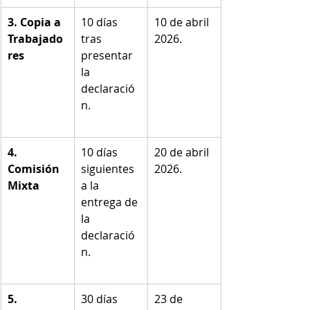
3. Copia a 
10 días 
10 de abril 
Trabajado
tras 
2026.
res
presentar 
la 
declaració
n.
4. 
10 días 
20 de abril 
Comisión 
siguientes 
2026.
Mixta
a la 
entrega de 
la 
declaració
n.
5. 
30 días 
23 de 