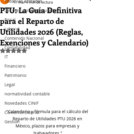
Todas las entradas
17 mar
4 min de lectura
PTU: La Guía Definitiva
Las mas visitadas y usadas
para el Reparto de
Fiscal
Laboral
Utilidades 2026 (Reglas,
Contenido Nacional
Exenciones y Calendario)
Contabilidad
Obtuvo NaN de 5 estrellas.
IT
Financiero
Patrimonio
Legal
normatividad contable
Novedades CINIF
"Calendario y fórmula para el cálculo del 
Comercio Exterior
Reparto de Utilidades PTU 2026 en 
Gestión
México, plazos para empresas y 
trabajadores."