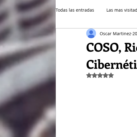
Todas las entradas
Las mas visita
Oscar Martinez
20
Financiero
Patrimonio
COSO, Ri
Cibernét
Gestión
Obtuvo NaN de 5 e