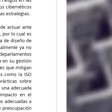
riesgos en las 
s cibernéticos 
as estrategias.
de actuar ante 
por lo cual es 
a de diseño de 
ualmente ya no 
 departamentos 
 en su gestión 
es que mitigan 
s como la ISO 
ácticas sobre 
n una adecuada 
impacto en el 
as adecuadas a 
e preocupación 