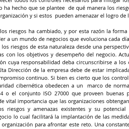
ecer todos los controles necesarios para mitigar los 
o ha hecho que se plantee  de qué manera los riesgo
organización y si estos  pueden amenazar el logro de l
los riesgos ha cambiado, y por esta razón la forma 
er a un mundo de negocios que evoluciona cada día, 
 los riesgos de esta naturaleza desde una perspectiv
das con los objetivos y desempeño del negocio. Act
ión cuya responsabilidad deba circunscribirse a los
Alta Dirección de la empresa debe de estar implicada
mpromiso continuo. Si bien es cierto que los control
guridad cibernética obedecen a un  marco de norma
14 o el conjunto ISO 27000 que proveen buenas pr
de vital importancia que las organizaciones obtenga
s riesgos y amenazas existentes y su potencial 
cio lo cual facilitará la implantación de las medid
 organización para afrontar este reto. Una constant