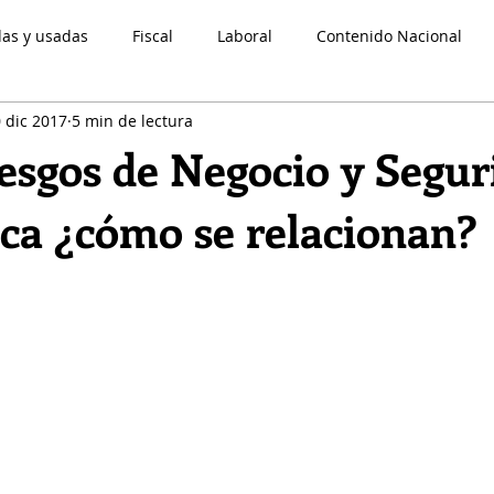
das y usadas
Fiscal
Laboral
Contenido Nacional
 dic 2017
5 min de lectura
Legal
normatividad contable
Novedades CINIF
Come
esgos de Negocio y Segur
ica ¿cómo se relacionan?
strellas.