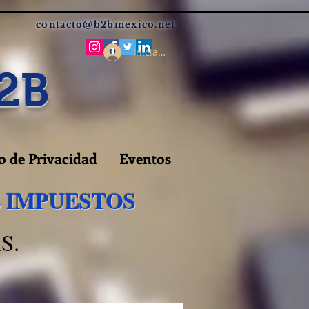
contacto@b2bmexico.net
Iniciar sesión
2B
o de Privacidad
Eventos
E IMPUESTOS
S.