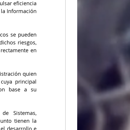
sar eficiencia 
la Información 
icos se pueden 
chos riesgos,  
irectamente en 
istración quien 
cuya  principal 
on base a su 
de Sistemas, 
nto tienen la 
el desarrollo e 